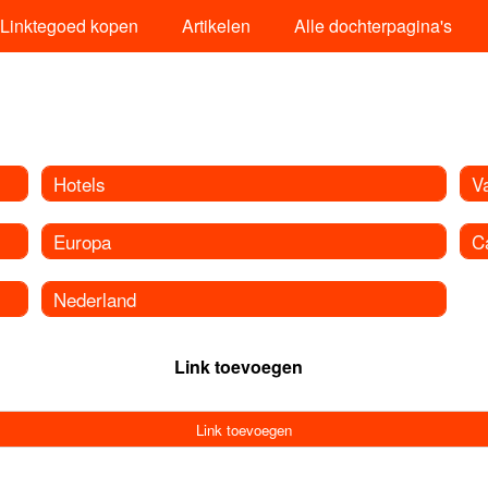
Linktegoed kopen
Artikelen
Alle dochterpagina's
Hotels
V
Europa
C
Nederland
Link toevoegen
Link toevoegen