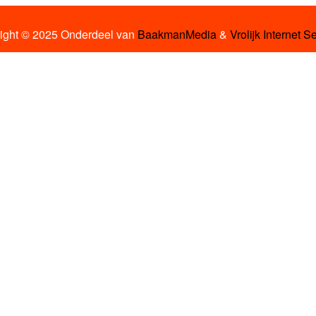
ight © 2025 Onderdeel van
BaakmanMedia
&
Vrolijk Internet S